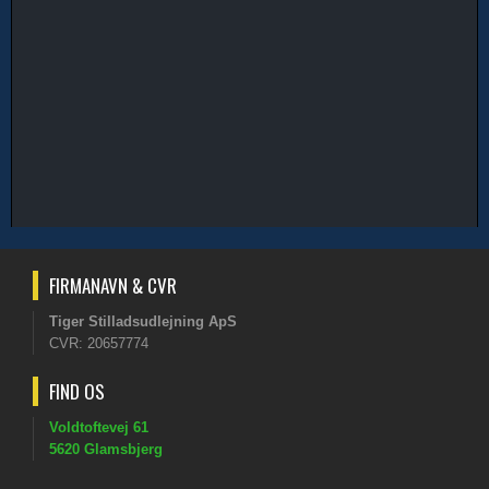
FIRMANAVN & CVR​
Tiger Stilladsudlejning ApS
CVR: ​20657774
FIND OS
Voldtoftevej 61
5620 Glamsbjerg