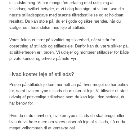
stilladsløsning. Vi har mange års erfaring med udlejning af
stilladser, hvilket betyder, at vi i dag kan sige, at vi kan løse din
næste stilladsopgave med største tilfredsstillelse og et holdbart
resultat. Du kan stole på, du er i gode og sikre hænder, når du
vælger os i forbindelse med leje af stillads.
Vores fokus er især på kvalitet og sikkerhed, når vi står for
opsætning af stillads og stilladsleje. Derfor kan du være sikker på,
at sikkerheden er i orden. Vi udlejer og monterer stilladser for både
private kunder og erhverv på hele Fyn.​
Hvad koster leje af stillads?
Prisen på stilladsleje kommer helt an på, hvor meget du har behov
for, samt hvilken type stillads du ønsker at leje.​ Vi tilbyder et stort
udvalg af prisvenlige stilladser, som du kan leje i den periode, du
har behov for.
Hvis du er du i tvivl om, hvilken type stillads du skal bruge, eller
hvis du vil høre mere om vores priser på leje af stillads, så er du
meget velkommen til at kontakte os!